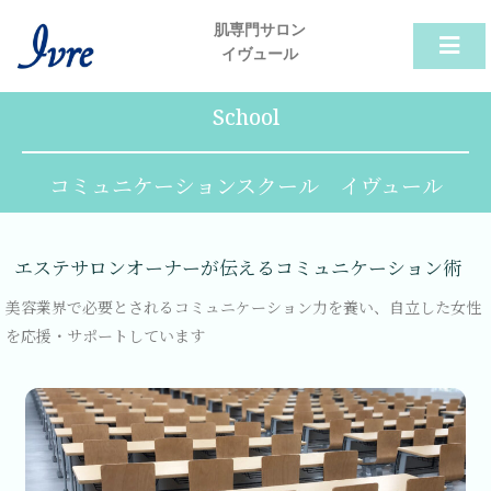
内
肌専門サロン
容
イヴュール
を
ス
キ
School
ッ
プ
コミュニケーションスクール イヴュール
エステサロンオーナーが伝えるコミュニケーション術
美容業界で必要とされるコミュニケーション力を養い、自立した女性
を応援・サポートしています